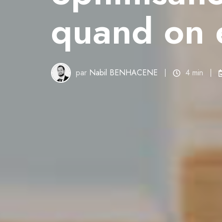
quand on e
par
Nabil BENHACENE
4 min