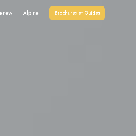
enew
Alpine
Brochures et Guides