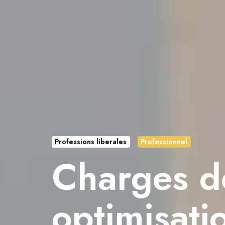
Professions liberales
Professionnel
Charges dé
optimisati