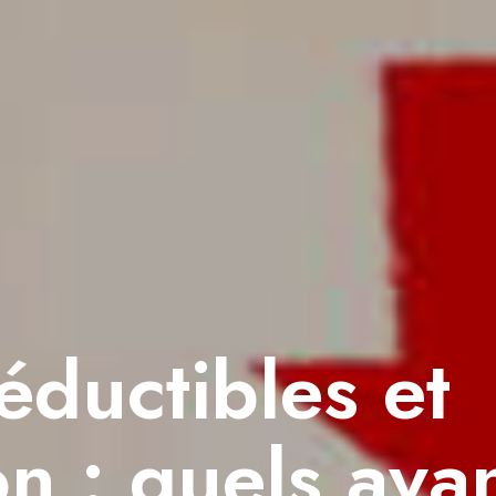
ductibles et
on : quels ava