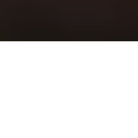
Suivi de flotte : pourquoi mettre en place une solution de géolocalisation de véhicules ?
4
:
22
Organiser le
suivi de
sa
flotte
de véhicules est
incontournable pour en optimiser la gestion. Pour y
parvenir, la géolocalisation est aujourd’hui la
technique la plus répandue au sein des entreprises.
Les évolutions technologiques ont rendu cette
solution accessible et adaptable au PME qui
peuvent désormais tirer tous les avantages permis