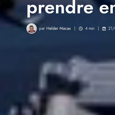
prendre e
par
Helder Macas
4 min
21/