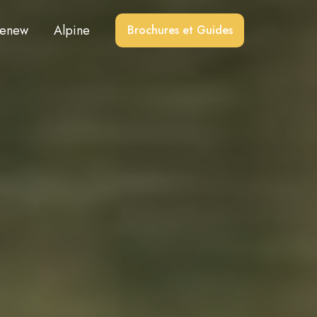
enew
Alpine
Brochures et Guides