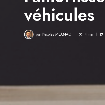
véhicules
par
Nicolas MLANAO
4 min