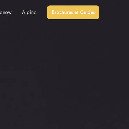
enew
Alpine
Brochures et Guides