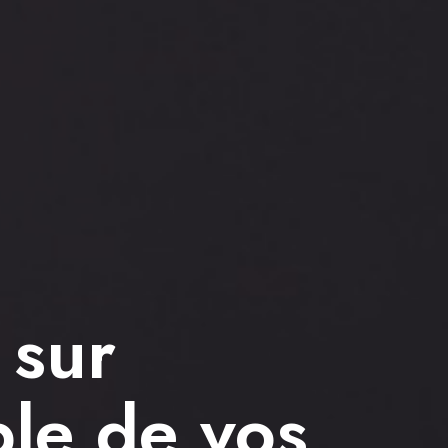
 sur
le de vos