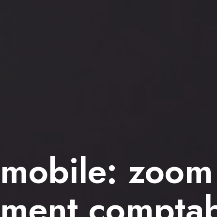
omobile: zoom
ement comptab