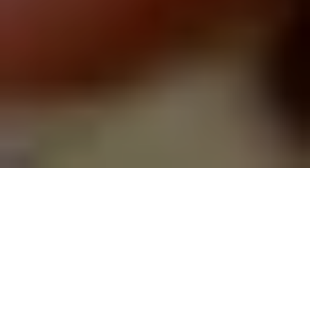
Le
bonus écologique
et la
prime à la
conversion
sont deux dispositifs mis en place par
la
Loi d’Orientation des Mobilités (LOM)
visant, par
le biais de subventions, à inciter les particuliers et
les professionnels à acheter des véhicules
électriques ou hybrides rechargeables.