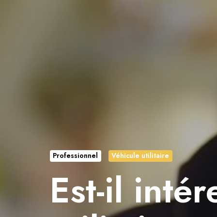
Professionnel
Véhicule utilitaire
Est-il inté