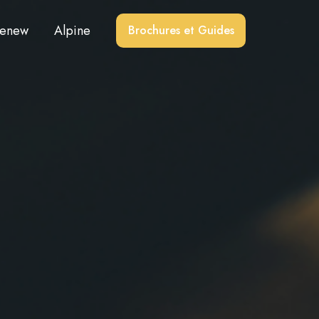
enew
Alpine
Brochures et Guides