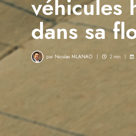
véhicules 
dans sa flo
par
Nicolas MLANAO
2 min