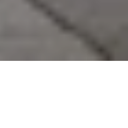
Jamais les gestionnaires de flotte n’ont eu autant de
choix pour composer le
mix énergétique
de leur
parc
automobile
. Véhicules thermiques, hybrides,
électriques et bientôt hydrogènes sont autant
d’alternatives crédibles. Et si l’avenir est clairement
à l’électrique et de manière générale aux véhicules
dits “propres” (émettant moins de 50 grammes de